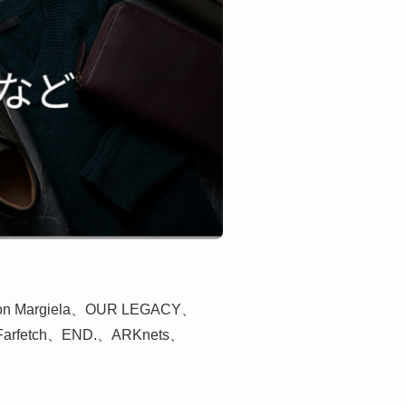
argiela、OUR LEGACY、
ch、END.、ARKnets、