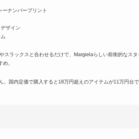
グネチャーナンバープリント
るデザイン
テム
スラックスと合わせるだけで、Margielaらしい前衛的なス
すめ。
ん。国内定価で購入すると18万円超えのアイテムが11万円台