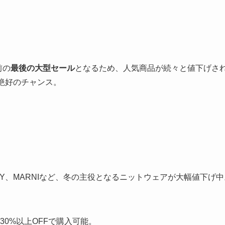
前の
最後の大型セール
となるため、人気商品が続々と値下げさ
絶好のチャンス。
R LEGACY、MARNIなど、冬の主役となるニットウェアが大幅値下げ
ルが30%以上OFFで購入可能。