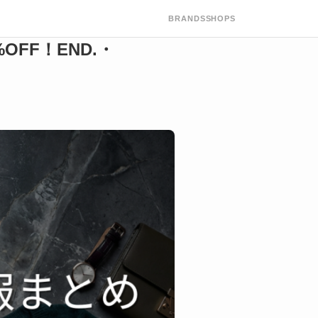
BRANDS
SHOPS
FF！END.・