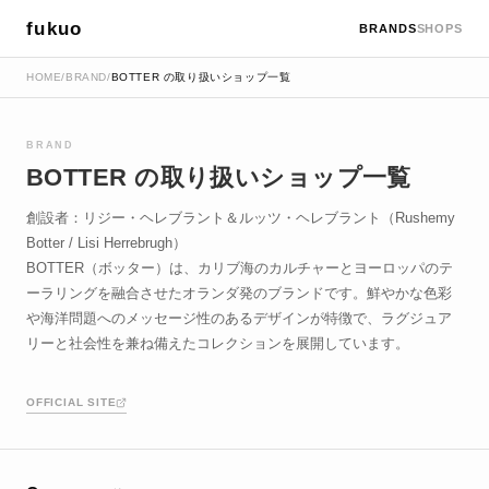
fukuo
BRANDS
SHOPS
HOME
/
BRAND
/
BOTTER の取り扱いショップ一覧
BRAND
BOTTER の取り扱いショップ一覧
創設者：リジー・ヘレブラント＆ルッツ・ヘレブラント（Rushemy
Botter / Lisi Herrebrugh）
BOTTER（ボッター）は、カリブ海のカルチャーとヨーロッパのテ
ーラリングを融合させたオランダ発のブランドです。鮮やかな色彩
や海洋問題へのメッセージ性のあるデザインが特徴で、ラグジュア
リーと社会性を兼ね備えたコレクションを展開しています。
OFFICIAL SITE