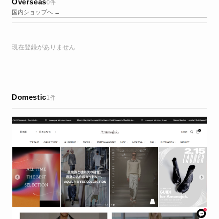
Overseas
0件
国内ショップへ →
現在登録がありません
Domestic
1件