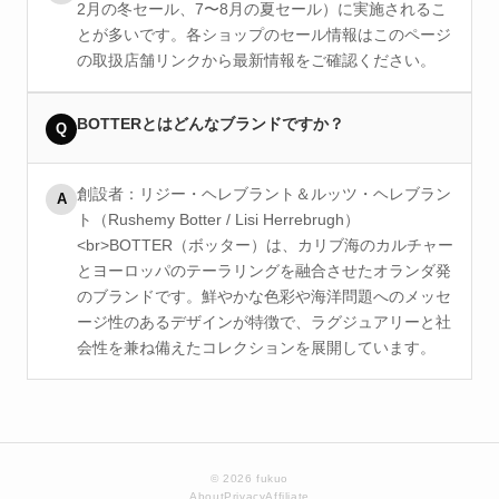
2月の冬セール、7〜8月の夏セール）に実施されるこ
とが多いです。各ショップのセール情報はこのページ
の取扱店舗リンクから最新情報をご確認ください。
BOTTERとはどんなブランドですか？
Q
創設者：リジー・ヘレブラント＆ルッツ・ヘレブラン
A
ト（Rushemy Botter / Lisi Herrebrugh）
<br>BOTTER（ボッター）は、カリブ海のカルチャー
とヨーロッパのテーラリングを融合させたオランダ発
のブランドです。鮮やかな色彩や海洋問題へのメッセ
ージ性のあるデザインが特徴で、ラグジュアリーと社
会性を兼ね備えたコレクションを展開しています。
© 2026 fukuo
About
Privacy
Affiliate