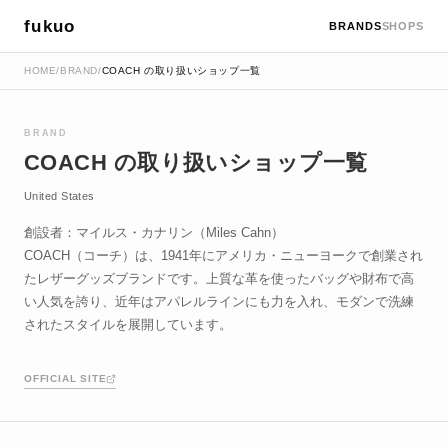
fukuo
BRANDS
SHOPS
HOME
/
BRAND
/
COACH の取り扱いショップ一覧
BRAND
COACH の取り扱いショップ一覧
United States
創設者：マイルス・カナリン（Miles Cahn）
COACH（コーチ）は、1941年にアメリカ・ニューヨークで創業され
たレザーグッズブランドです。上質な革を使ったバッグや財布で高
い人気を誇り、近年はアパレルラインにも力を入れ、モダンで洗練
されたスタイルを展開しています。
OFFICIAL SITE