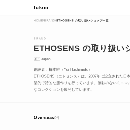
fukuo
HOME
/
BRAND
/
ETHOSENS の取り扱いショップ一覧
BRAND
ETHOSENS の取り扱
🇯🇵 Japan
創設者：橋本唯（Yui Hashimoto）
ETHOSENS（エトセンス）は、2007年に設立された
築的で詩的な服作りを行っています。無駄のないミニマ
なコレクションを展開しています。
Overseas
0件