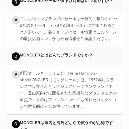
MONCLERのセール・値下げ時期はいつ頃ですか？
Q
ファッションブランドのセールは一般的に年2回（1〜
A
2月の冬セール、7〜8月の夏セール）に実施されるこ
とが多いです。各ショップのセール情報はこのページ
の取扱店舗リンクから最新情報をご確認ください。
MONCLERとはどんなブランドですか？
Q
創設者：ルネ・ラミヨン（René Ramillon）
A
<br>MONCLER（モンクレール）は、1952年にフラ
ンスで設立されたラグジュアリーダウンブランドで
す。登山家向けに開発された高機能なダウンウェアが
原点で、近年はファッション性にも優れたコレクショ
ンで世界的に人気を博しています。
MONCLERは国内と海外どちらで買うのがお得です
Q