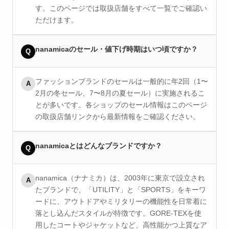
す。このページでは取扱店舗をすべて一覧でご確認い
ただけます。
nanamicaのセール・値下げ時期はいつ頃ですか？
Q
ファッションブランドのセールは一般的に年2回（1〜
A
2月の冬セール、7〜8月の夏セール）に実施されるこ
とが多いです。各ショップのセール情報はこのページ
の取扱店舗リンクから最新情報をご確認ください。
nanamicaとはどんなブランドですか？
Q
nanamica（ナナミカ）は、2003年に東京で設立され
A
たブランドで、「UTILITY」と「SPORTS」をキーワ
ードに、アウトドアやミリタリーの機能性を日常着に
落とし込んだスタイルが特徴です。GORE-TEXを使
用したコートやジャケットなど、高性能かつ上質なア