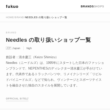
fukuo
BRANDS
SHOPS
HOME
/
BRAND
/
NEEDLES の取り扱いショップ一覧
BRAND
Needles の取り扱いショップ一覧
🇯🇵 Japan
high
創設者：清水慶三（Keizo Shimizu）
Needles（ニードルズ）は、1995年にスタートした日本のファッショ
ンブランドで、NEPENTHESのディレクター清水慶三が手がけてい
ます。代表作であるトラックパンツや、リメイクシリーズ「リビル
ドバイニードルズ」などで知られ、ヴィンテージとスポーツテイス
トを融合させた独自のスタイルを展開しています。
OFFICIAL SITE