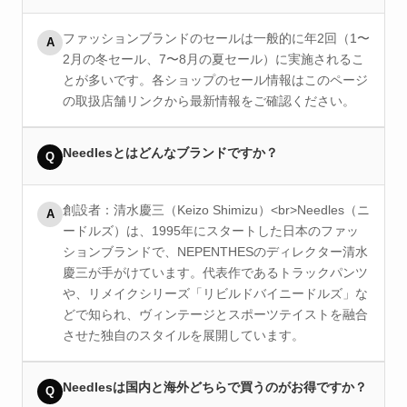
ファッションブランドのセールは一般的に年2回（1〜
A
2月の冬セール、7〜8月の夏セール）に実施されるこ
とが多いです。各ショップのセール情報はこのページ
の取扱店舗リンクから最新情報をご確認ください。
Needlesとはどんなブランドですか？
Q
創設者：清水慶三（Keizo Shimizu）<br>Needles（ニ
A
ードルズ）は、1995年にスタートした日本のファッ
ションブランドで、NEPENTHESのディレクター清水
慶三が手がけています。代表作であるトラックパンツ
や、リメイクシリーズ「リビルドバイニードルズ」な
どで知られ、ヴィンテージとスポーツテイストを融合
させた独自のスタイルを展開しています。
Needlesは国内と海外どちらで買うのがお得ですか？
Q