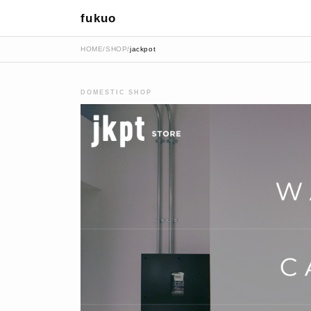
fukuo
HOME
/
SHOP
/
jackpot
DOMESTIC SHOP